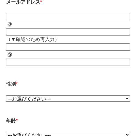
メールアドレス
*
@
（▼確認のため再入力）
@
性別
*
年齢
*