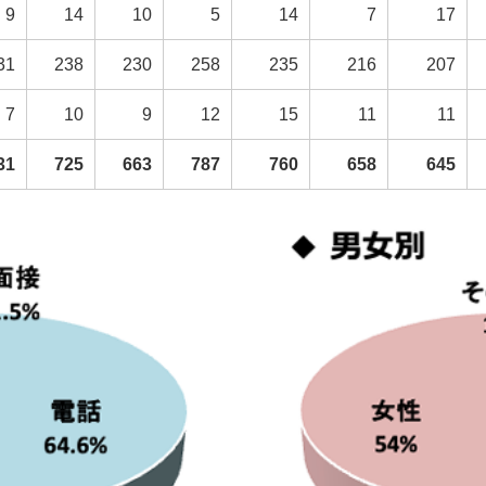
9
14
10
5
14
7
17
31
238
230
258
235
216
207
7
10
9
12
15
11
11
31
725
663
787
760
658
645