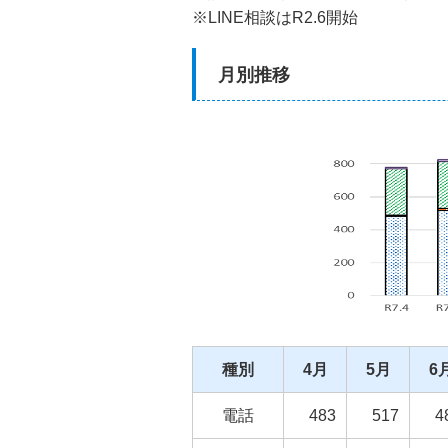
※LINE相談はR2.6開始
月別推移
種別
4月
5月
6
電話
483
517
4