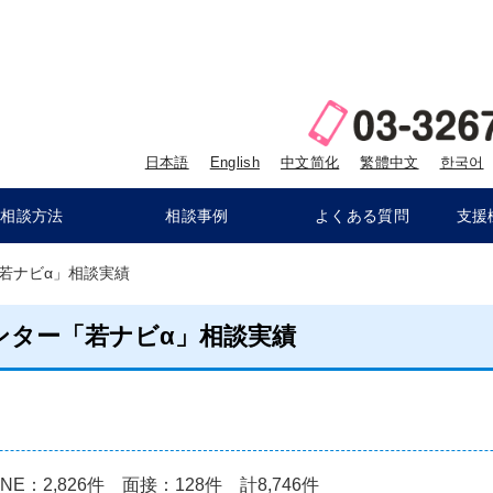
日本語
English
中文简化
繁體中文
한국어
相談方法
相談事例
よくある質問
支援
若ナビα」相談実績
ンター「若ナビα」相談実績
）
INE：2,826件 面接：128件
計8,746件